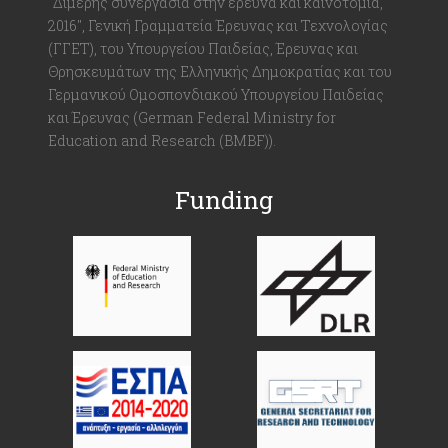
"Διμερής συνεργασία στην έρευνα και καινοτομία,
2016", Γενική Γραμματεία Έρευνας και Τεχνολογίας
(ΓΓΕΤ), του Υπουργείου Παιδείας, Έρευνας και
Θρησκευμάτων της Ελληνικής Δημοκρατίας και του
Γερμανικού Ομοσπονδιακού Υπουργείου Παιδείας
και Έρευνας (German Federal Ministry for
Education and Research (BMBF)).
Funding